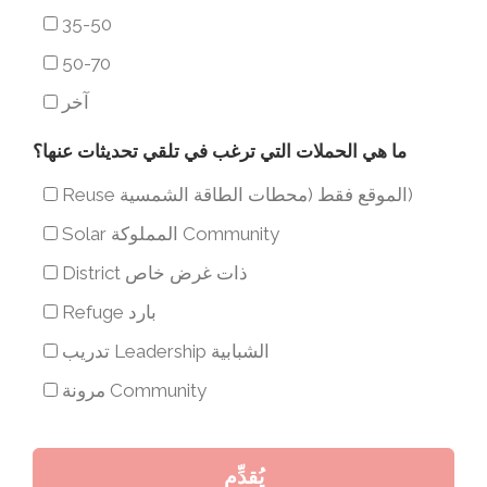
35-50
50-70
آخر
ما هي الحملات التي ترغب في تلقي تحديثات عنها؟
ما
هي
Reuse الموقع فقط (محطات الطاقة الشمسية)
الحملات
Solar المملوكة Community
التي
District ذات غرض خاص
ترغب
Refuge بارد
في
تدريب Leadership الشبابية
تلقي
مرونة Community
تحديثات
عنها؟
يُقدِّم